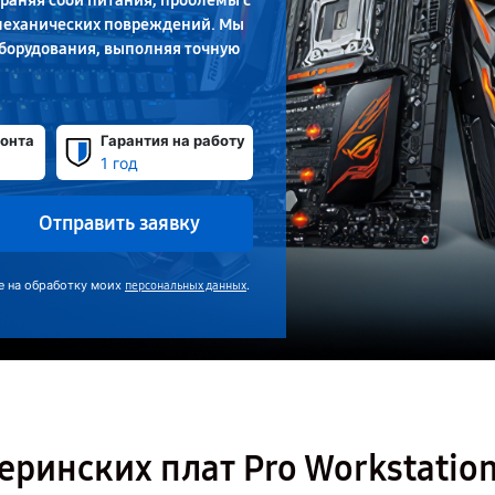
траняя сбои питания, проблемы с
 механических повреждений. Мы
оборудования, выполняя точную
онта
Гарантия на работу
1 год
Отправить заявку
е на обработку моих
.
персональных данных
ринских плат Pro Workstation