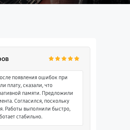
ров
Маргари
после появления ошибок при
Проблемы
ли плату, сказали, что
работой у
ративной памяти. Предложили
ента. Согласился, поскольку
я. Работы выполнили быстро,
ботает стабильно.