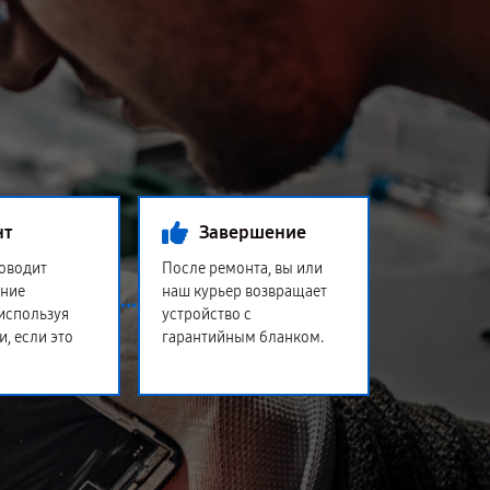
нт
Завершение
оводит
После ремонта, вы или
ение
наш курьер возвращает
 используя
устройство с
и, если это
гарантийным бланком.