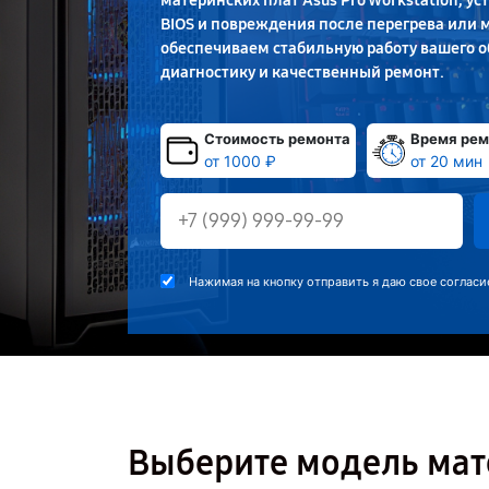
материнских плат Asus Pro Workstation, ус
BIOS и повреждения после перегрева или
обеспечиваем стабильную работу вашего 
диагностику и качественный ремонт.
Стоимость ремонта
Время рем
от 1000 ₽
от 20 мин
Нажимая на кнопку отправить я даю свое согласи
Выберите модель мате