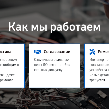
Как мы работаем
остика
Согласование
Ремо
о проведем
Озвучиваем реальные
Инженер пр
и сообщим о
цены ДО ремонта - без
восстановл
скрытых доп. услуг
устройства,
ях - даже
новые детал
 ремонта
требуется.