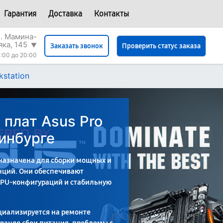
Гарантия
Доставка
Контакты
л. Мамина-
яка, 145
▼
Проверить статус заказа
Заказать звонок
:00 до 20:00
kstation
 плат Asus Pro
ринбурге
дназначена для сборки мощных и
нций. Они обеспечивают
GPU-конфигураций и стабильную
циализируется на ремонте