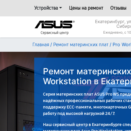
Устройства
Цены на ремонт
Отзывы
Екатеринбург, у
Сибир
Ежедневно, с 10
Сервисный центр
/
/
Pro Wor
Главная
Ремонт материнских плат
Ремонт материнских
Workstation в Екате
Серия материнских плат ASUS Pro WS пре
надёжных профессиональных рабочих ста
поддержку ECC-памяти, многокарточных 
работу под высокой нагрузкой 24/7.
Наш сервисный центр в Екатеринбурге спе