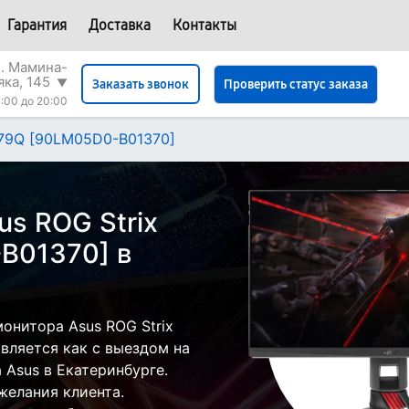
Гарантия
Доставка
Контакты
л. Мамина-
яка, 145
▼
Проверить статус заказа
Заказать звонок
:00 до 20:00
279Q [90LM05D0-B01370]
s ROG Strix
B01370] в
онитора Asus ROG Strix
ляется как с выездом на
а Asus в Екатеринбурге.
желания клиента.