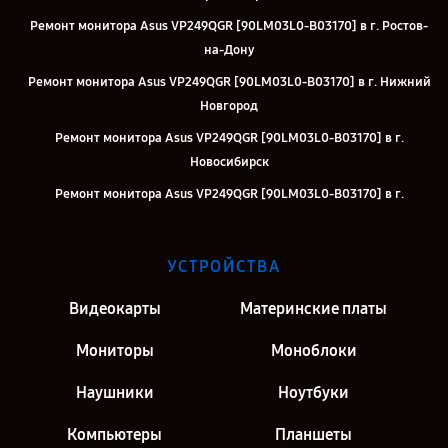
Ремонт монитора Asus VP249QGR [90LM03L0-B03170] в г. Ростов-
на-Дону
Ремонт монитора Asus VP249QGR [90LM03L0-B03170] в г. Нижний
Новгород
Ремонт монитора Asus VP249QGR [90LM03L0-B03170] в г.
Новосибирск
Ремонт монитора Asus VP249QGR [90LM03L0-B03170] в г.
Челябинск
Ремонт монитора Asus VP249QGR [90LM03L0-B03170] в г. Казань
УСТРОЙСТВА
Ремонт монитора Asus VP249QGR [90LM03L0-B03170] в г. Москва
Видеокарты
Материнские платы
Ремонт монитора Asus VP249QGR [90LM03L0-B03170] в г. Санкт-
Петербург
Мониторы
Моноблоки
Наушники
Ноутбуки
Компьютеры
Планшеты