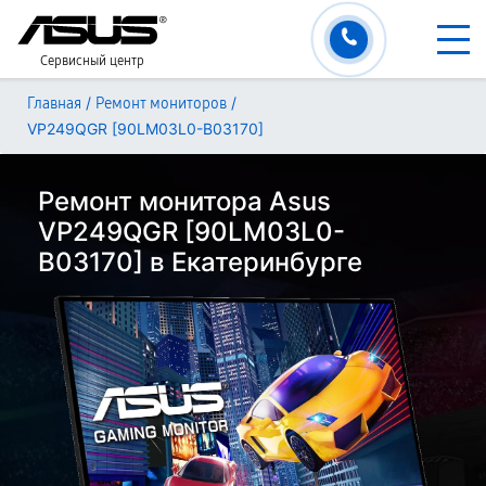
Сервисный центр
/
/
Главная
Ремонт мониторов
VP249QGR [90LM03L0-B03170]
Ремонт монитора Asus
VP249QGR [90LM03L0-
B03170] в Екатеринбурге