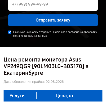
Отправить заявку
Нажимая на кнопку отправить я даю свое согласие на обработку
моих
.
персональных данных
Цена ремонта монитора Asus
VP249QGR [90LM03L0-B03170] в
Екатеринбурге
Дата обновления прайса:
02.08.2026
Услуги
Цена, от