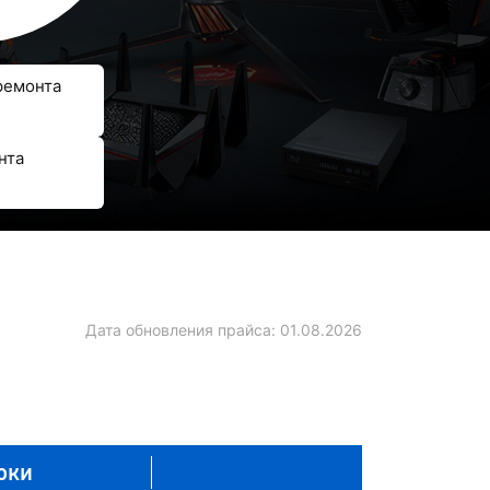
ремонта
нта
Дата обновления прайса:
01.08.2026
оки