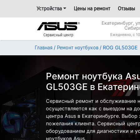
Устройства
Цены на ремонт
Отзывы
Екатеринбург, у
Сибир
Ежедневно, с 10
Сервисный центр
/
/
ROG GL503GE
Главная
Ремонт ноутбуков
Ремонт ноутбука As
GL503GE в Екатерин
Сервисный ремонт и обслуживание 
осуществляется как с выездом на дом
центра Asus в Екатеринбурге. Выбор 
пожелания клиента. Сервисный цент
оборудованием для диагностики и у
ноутбуков Asus.