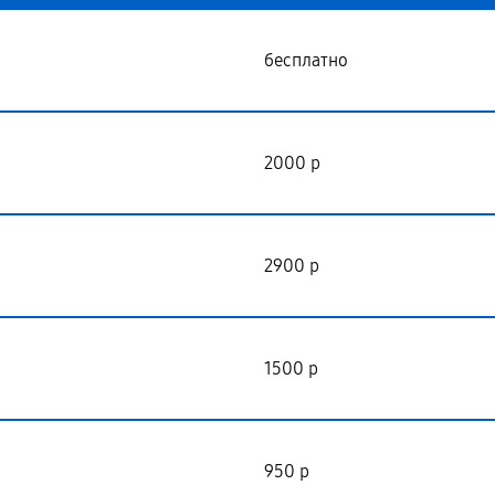
бесплатно
2000 р
2900 р
1500 р
950 р