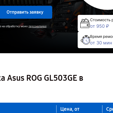
Отправить заявку
Стоимость 
от 950 ₽
е на обработку моих
персональных
Время ремо
от 30 мин
а Asus ROG GL503GE в
Цена, от
Ср