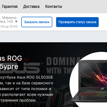
Гарантия
Доставка
Контакты
л. Мамина-
яка, 145
▼
Проверить статус заказа
Заказать звонок
:00 до 20:00
us ROG
бурге
ноутбука Asus ROG GL503GE
, так и на базе сервисного
зависит от типа поломки и
р располагает всем нужным
странения проблем