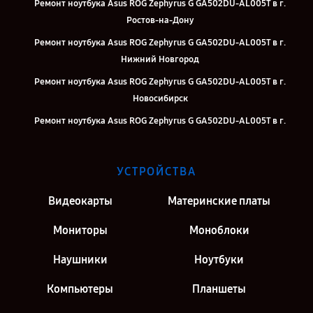
Ремонт ноутбука Asus ROG Zephyrus G GA502DU-AL005T в г.
Ростов-на-Дону
Ремонт ноутбука Asus ROG Zephyrus G GA502DU-AL005T в г.
Нижний Новгород
Ремонт ноутбука Asus ROG Zephyrus G GA502DU-AL005T в г.
Новосибирск
Ремонт ноутбука Asus ROG Zephyrus G GA502DU-AL005T в г.
Челябинск
Ремонт ноутбука Asus ROG Zephyrus G GA502DU-AL005T в г. Казань
УСТРОЙСТВА
Ремонт ноутбука Asus ROG Zephyrus G GA502DU-AL005T в г. Москва
Видеокарты
Материнские платы
Ремонт ноутбука Asus ROG Zephyrus G GA502DU-AL005T в г. Санкт-
Петербург
Мониторы
Моноблоки
Наушники
Ноутбуки
Компьютеры
Планшеты