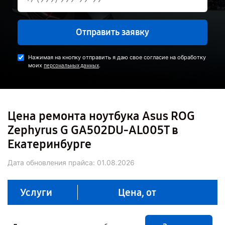
Отправить заявку
Нажимая на кнопку отправить я даю свое согласие на обработку
моих
.
персональных данных
Цена ремонта ноутбука Asus ROG
Zephyrus G GA502DU-AL005T в
Екатеринбурге
Дата обновления прайса:
01.08.2026
Услуги
Цена, от