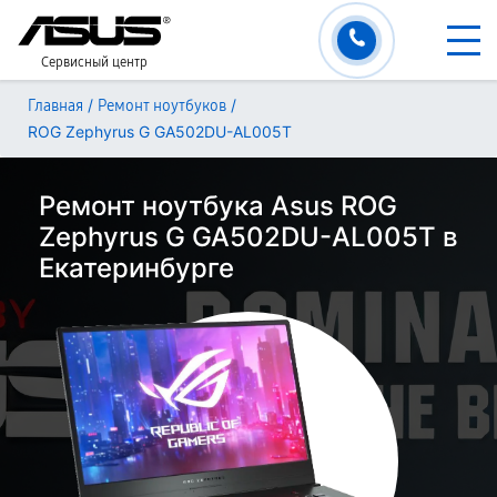
Сервисный центр
/
/
Главная
Ремонт ноутбуков
ROG Zephyrus G GA502DU-AL005T
Ремонт ноутбука Asus ROG
Zephyrus G GA502DU-AL005T в
Екатеринбурге