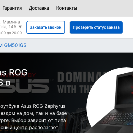
Гарантия
Доставка
Контакты
л. Мамина-
яка, 145
▼
Проверить статус заказа
Заказать звонок
:00 до 20:00
 M GM501GS
us ROG
S в
оутбука Asus ROG Zephyrus
здом на дом, так и на базе
рге. Выбор зависит от типа
исный центр располагает