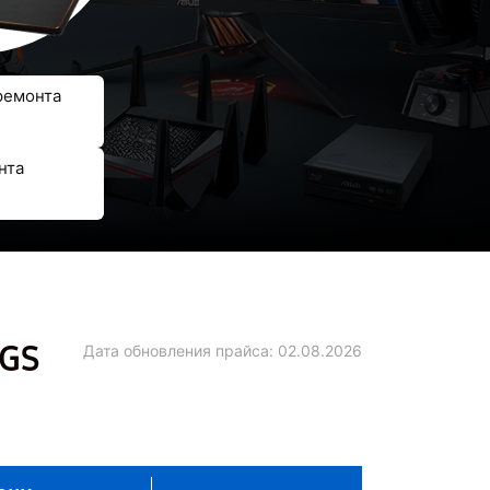
ремонта
нта
1GS
Дата обновления прайса:
02.08.2026