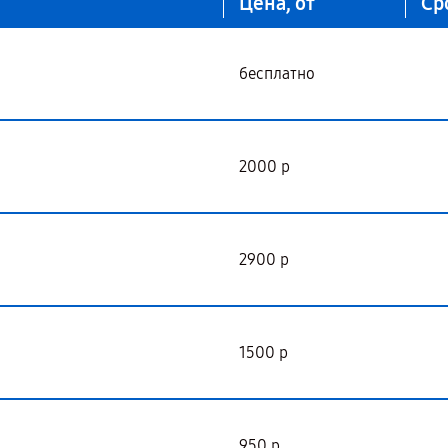
Цена, от
Ср
бесплатно
2000 р
2900 р
1500 р
950 р