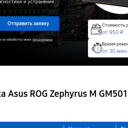
гностики и устранения
Отправить заявку
Стоимость 
от 950 ₽
е на обработку моих
персональных
Время ремо
от 30 мин
ка Asus ROG Zephyrus M GM50