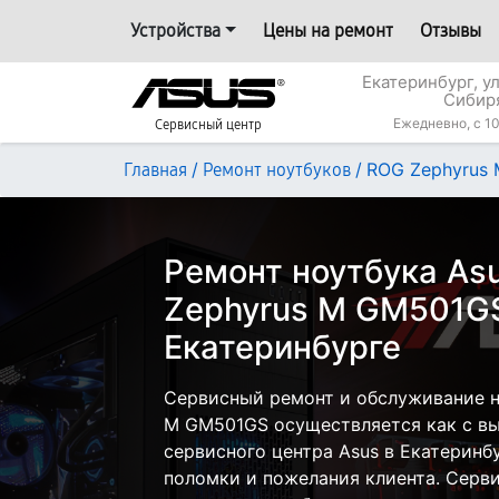
Устройства
Цены на ремонт
Отзывы
Екатеринбург, у
Сибир
Ежедневно, с 10
Сервисный центр
/
/
ROG Zephyrus
Главная
Ремонт ноутбуков
Ремонт ноутбука As
Zephyrus M GM501G
Екатеринбурге
Сервисный ремонт и обслуживание н
M GM501GS осуществляется как с вые
сервисного центра Asus в Екатеринбу
поломки и пожелания клиента. Серв