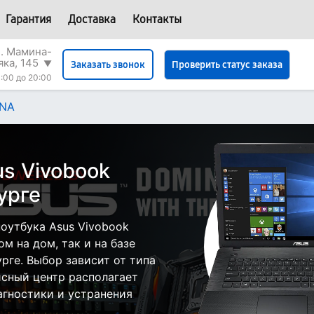
Гарантия
Доставка
Контакты
л. Мамина-
яка, 145
▼
Проверить статус заказа
Заказать звонок
:00 до 20:00
2NA
s Vivobook
урге
оутбука Asus Vivobook
м на дом, так и на базе
рге. Выбор зависит от типа
исный центр располагает
гностики и устранения