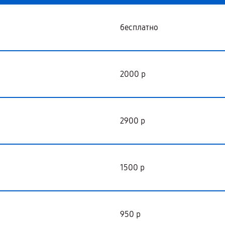
бесплатно
2000 р
2900 р
1500 р
950 р