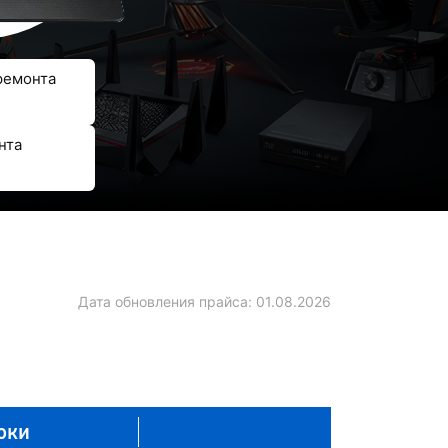
ремонта
нта
Дата обновления прайса:
01.08.2026
оки