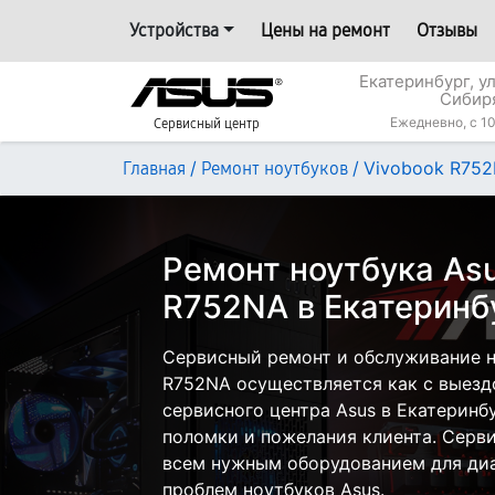
Устройства
Цены на ремонт
Отзывы
Екатеринбург, у
Сибир
Ежедневно, с 10
Сервисный центр
/
/
Vivobook R75
Главная
Ремонт ноутбуков
Ремонт ноутбука Asu
R752NA в Екатеринб
Сервисный ремонт и обслуживание н
R752NA осуществляется как с выездо
сервисного центра Asus в Екатеринбу
поломки и пожелания клиента. Серв
всем нужным оборудованием для диа
проблем ноутбуков Asus.