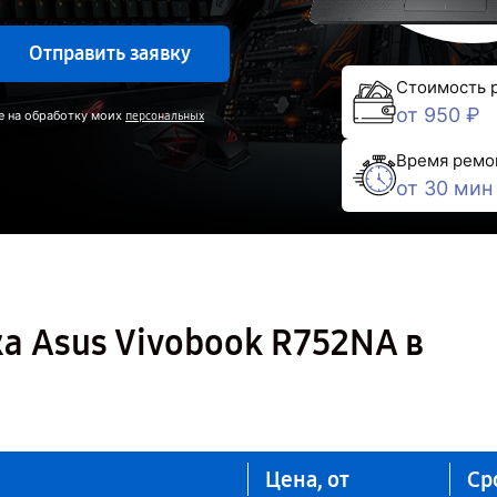
Отправить заявку
Стоимость 
от 950 ₽
е на обработку моих
персональных
Время ремо
от 30 мин
а Asus Vivobook R752NA в
Цена, от
Ср