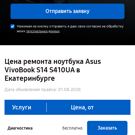
Отправить заявку
Нажимая на кнопку отправить я даю свое согласие на обработку
моих
.
персональных данных
Цена ремонта ноутбука Asus
VivoBook S14 S410UA в
Екатеринбурге
Дата обновления прайса:
01.08.2026
Услуги
Цена, от
Заказать
Диагностика
бесплатно