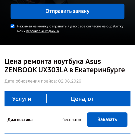
Отправить заявку
Нажимая на кнопку отправить я даю свое согласие на обработку
моих
.
персональных данных
Цена ремонта ноутбука Asus
ZENBOOK UX303LA в Екатеринбурге
Дата обновления прайса:
02.08.2026
Услуги
Цена, от
Заказать
Диагностика
бесплатно