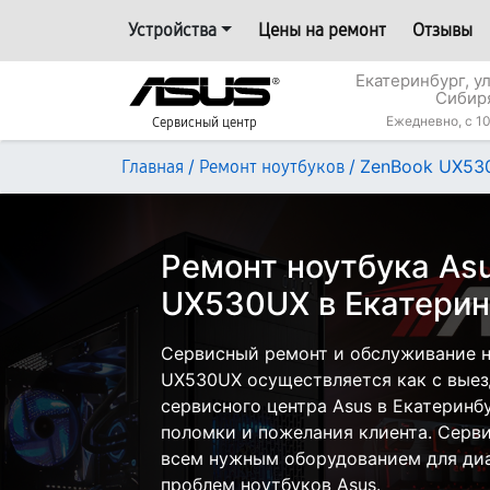
Устройства
Цены на ремонт
Отзывы
Екатеринбург, у
Сибир
Ежедневно, с 10
Сервисный центр
/
/
ZenBook UX53
Главная
Ремонт ноутбуков
Ремонт ноутбука As
UX530UX в Екатерин
Сервисный ремонт и обслуживание н
UX530UX осуществляется как с выезд
сервисного центра Asus в Екатеринбу
поломки и пожелания клиента. Серв
всем нужным оборудованием для диа
проблем ноутбуков Asus.