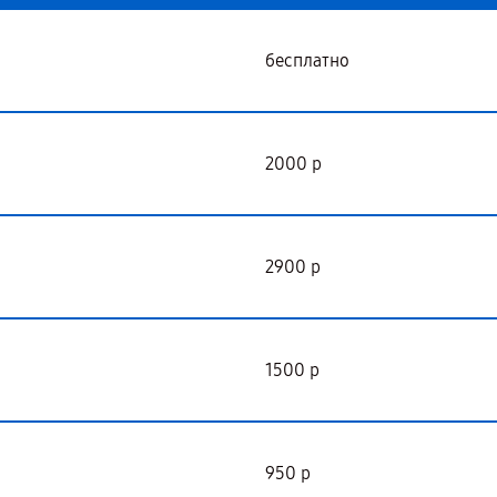
бесплатно
2000 р
2900 р
1500 р
950 р