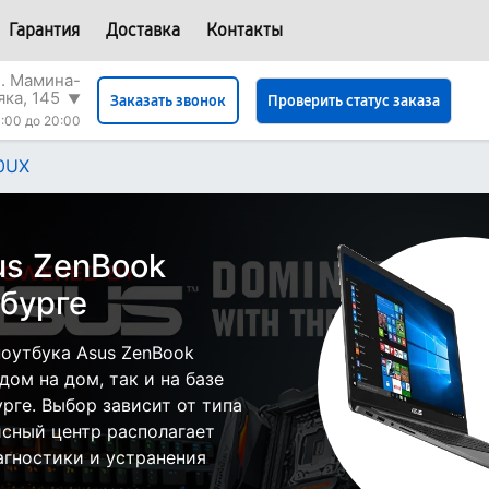
Гарантия
Доставка
Контакты
л. Мамина-
яка, 145
▼
Проверить статус заказа
Заказать звонок
:00 до 20:00
0UX
us ZenBook
бурге
оутбука Asus ZenBook
ом на дом, так и на базе
рге. Выбор зависит от типа
исный центр располагает
гностики и устранения