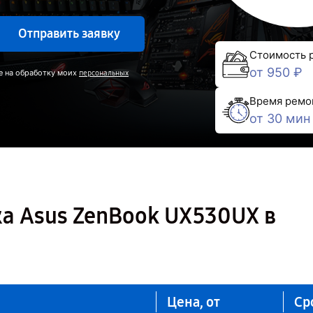
Отправить заявку
Стоимость 
от 950 ₽
е на обработку моих
персональных
Время ремо
от 30 мин
а Asus ZenBook UX530UX в
Цена, от
Ср