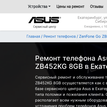
Устройства
Цены на ремонт
Отзывы
Екатеринбург, у
Сибир
Ежедневно, с 10
Сервисный центр
/
/
ZenFone Go Z
Главная
Ремонт телефонов
Ремонт телефона As
ZB452KG 8GB в Екат
Сервисный ремонт и обслуживание т
ZB452KG 8GB осуществляется как с в
базе сервисного центра Asus в Екате
типа поломки и пожелания клиента.
располагает всем нужным оборудова
устранения проблем телефонов Asus.