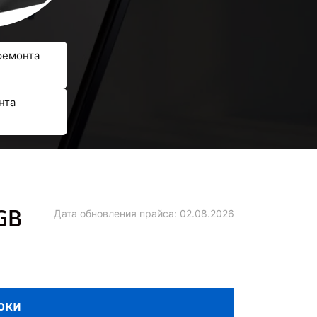
ремонта
нта
GB
Дата обновления прайса:
02.08.2026
оки