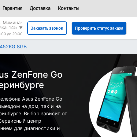
Гарантия
Доставка
Контакты
л. Мамина-
яка, 145
▼
Проверить статус заказа
Заказать звонок
:00 до 20:00
B452KG 8GB
us ZenFone Go
еринбурге
елефона Asus ZenFone Go
ыездом на дом, так и на
ринбурге. Выбор зависит от
 Сервисный центр
нием для диагностики и