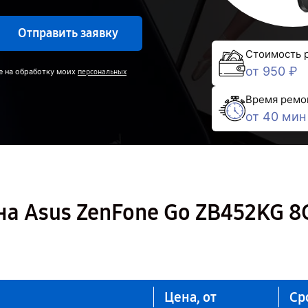
Отправить заявку
Стоимость 
от 950 ₽
е на обработку моих
персональных
Время ремо
от 40 мин
а Asus ZenFone Go ZB452KG 8
Цена, от
Ср